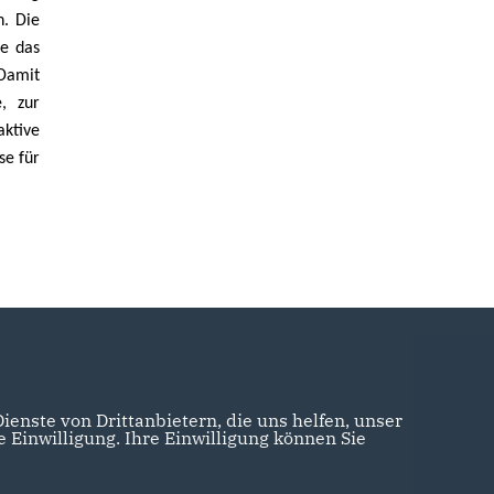
h. Die
te das
amit
, zur
aktive
se für
enste von Drittanbietern, die uns helfen, unser
Einwilligung. Ihre Einwilligung können Sie