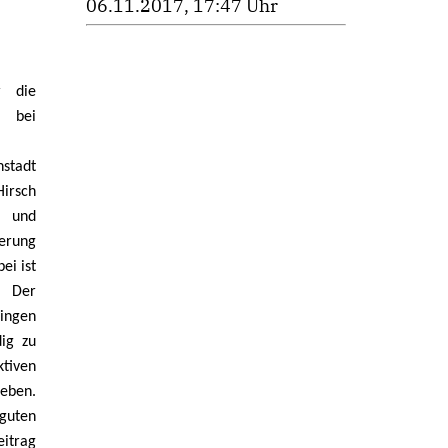
06.11.2017, 17:47 Uhr
r die
h bei
nstadt
Hirsch
 und
ierung
ei ist
. Der
lingen
dig zu
ktiven
geben.
uten
eitrag