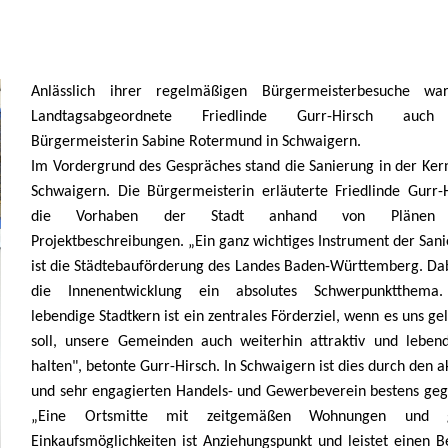
Anlässlich ihrer regelmäßigen Bürgermeisterbesuche wa
Landtagsabgeordnete Friedlinde Gurr-Hirsch auc
Bürgermeisterin Sabine Rotermund in Schwaigern.
Im Vordergrund des Gespräches stand die Sanierung in der Ker
Schwaigern. Die Bürgermeisterin erläuterte Friedlinde Gurr-
die Vorhaben der Stadt anhand von Plänen
Projektbeschreibungen. „Ein ganz wichtiges Instrument der San
ist die
Städtebauförderung des Landes Baden-Württemberg.
Dab
die Innenentwicklung ein absolutes Schwerpunktthema
lebendige Stadtkern ist ein zentrales Förderziel, wenn es uns ge
soll, unsere Gemeinden auch weiterhin attraktiv und leben
halten", betonte Gurr-Hirsch. In Schwaigern ist dies durch den a
und sehr engagierten Handels- und Gewerbeverein bestens ge
Eine Ortsmitte mit zeitgemäßen Wohnungen und g
Einkaufsmöglichkeiten ist Anziehungspunkt und leistet einen B