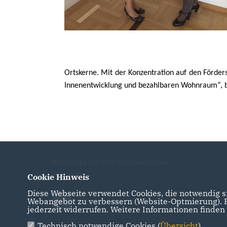
Ortskerne. Mit der Konzentration auf den Förder
Innenentwicklung und bezahlbaren Wohnraum“, be
Homepage des CDU Stadtverbandes
Schwaigern
Cookie Hinweis
Diese Webseite verwendet Cookies, die notwendig si
Webangebot zu verbessern (Website-Optmierung). Fü
jederzeit widerrufen. Weitere Informationen finden
Technisch notwendige Cookies (
Übersicht
)