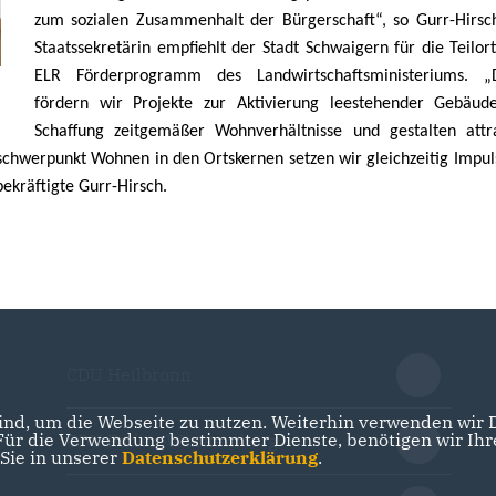
zum sozialen Zusammenhalt der Bürgerschaft“, so Gurr-Hirsc
Staatssekretärin empfiehlt der Stadt Schwaigern für die Teilor
ELR Förderprogramm des Landwirtschaftsministeriums.
D
fördern wir Projekte zur Aktivierung leestehender Gebäude
Schaffung zeitgemäßer Wohnverhältnisse und gestalten attr
schwerpunkt Wohnen in den Ortskernen setzen wir gleichzeitig Impul
kräftigte Gurr-Hirsch.
CDU Heilbronn
nd, um die Webseite zu nutzen. Weiterhin verwenden wir Di
r die Verwendung bestimmter Dienste, benötigen wir Ihre 
CDU Baden-Württemberg
 Sie in unserer
Datenschutzerklärung
.