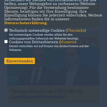
helfen, unser Webangebot zu verbessern (Website-
Optmierung). Für die Verwendung bestimmter
CDU-Kreisverband Heilbronn regt
Dienste, benötigen wir Ihre Einwilligung. Ihre
Einwilligung können Sie jederzeit widerrufen. Weitere
Patenschaft für Region in der
Informationen finden Sie in unserer
Ukraine an
Datenschutzerklärung
.
Technisch notwendige Cookies (
Übersicht
)
Die notwendigen Cookies werden allein für den
ordnungsgemäßen Gebrauch der Webseite benötigt.
Cookies von Drittanbietern (
Hinweis
)
Derzeit verzichten wir auf Scripte von Drittanbietern auf der
Webseite.
Einverstanden
Thomas Strobl mit 100% für die
Landtagswahl nominiert
>